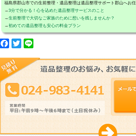
福島県郡山市での生前整理・遺品整理は遺品整理サポート郡山へお任
→
3分で分かる！心を込めた遺品整理サービスのこと
→
生前整理で大切なご家族のために想いを残しませんか？
→
初めての遺品整理も安心の料金プラン
F
T
Li
a
wi
n
c
tt
e
e
er
b
o
o
k