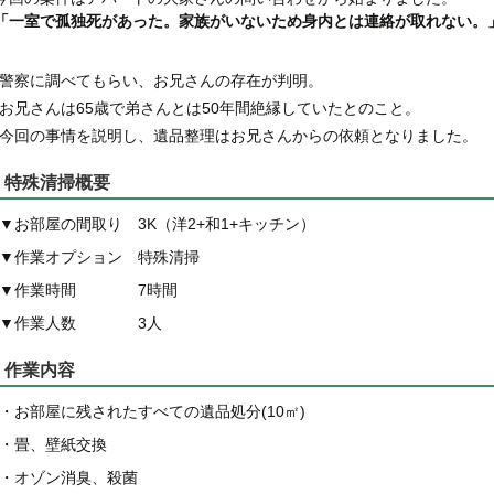
「一室で孤独死があった。家族がいないため身内とは連絡が取れない。
警察に調べてもらい、お兄さんの存在が判明。
お兄さんは65歳で弟さんとは50年間絶縁していたとのこと。
今回の事情を説明し、遺品整理はお兄さんからの依頼となりました。
特殊清掃概要
▼お部屋の間取り 3K（洋2+和1+キッチン）
▼作業オプション 特殊清掃
▼作業時間 7時間
▼作業人数 3人
作業内容
・お部屋に残されたすべての遺品処分(10㎡)
・畳、壁紙交換
・オゾン消臭、殺菌